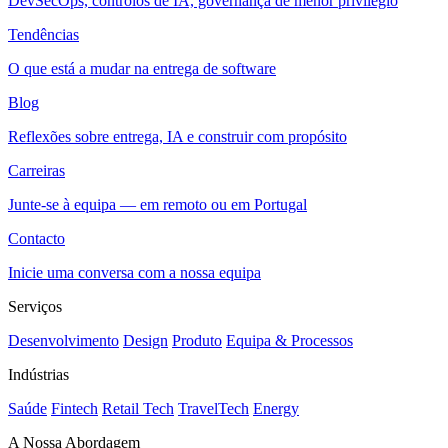
DevSecOps, controlos de IA, governança de menor privilégio
Tendências
O que está a mudar na entrega de software
Blog
Reflexões sobre entrega, IA e construir com propósito
Carreiras
Junte-se à equipa — em remoto ou em Portugal
Contacto
Inicie uma conversa com a nossa equipa
Serviços
Desenvolvimento
Design
Produto
Equipa & Processos
Indústrias
Saúde
Fintech
Retail Tech
TravelTech
Energy
A Nossa Abordagem