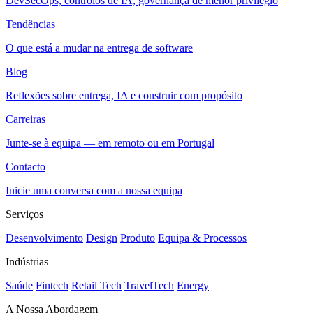
DevSecOps, controlos de IA, governança de menor privilégio
Tendências
O que está a mudar na entrega de software
Blog
Reflexões sobre entrega, IA e construir com propósito
Carreiras
Junte-se à equipa — em remoto ou em Portugal
Contacto
Inicie uma conversa com a nossa equipa
Serviços
Desenvolvimento
Design
Produto
Equipa & Processos
Indústrias
Saúde
Fintech
Retail Tech
TravelTech
Energy
A Nossa Abordagem