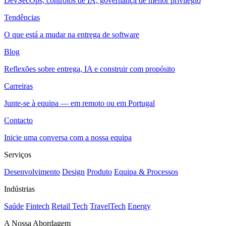
DevSecOps, controlos de IA, governança de menor privilégio
Tendências
O que está a mudar na entrega de software
Blog
Reflexões sobre entrega, IA e construir com propósito
Carreiras
Junte-se à equipa — em remoto ou em Portugal
Contacto
Inicie uma conversa com a nossa equipa
Serviços
Desenvolvimento
Design
Produto
Equipa & Processos
Indústrias
Saúde
Fintech
Retail Tech
TravelTech
Energy
A Nossa Abordagem