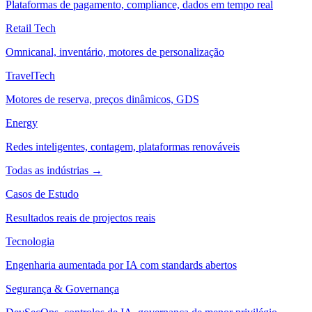
Plataformas de pagamento, compliance, dados em tempo real
Retail Tech
Omnicanal, inventário, motores de personalização
TravelTech
Motores de reserva, preços dinâmicos, GDS
Energy
Redes inteligentes, contagem, plataformas renováveis
Todas as indústrias →
Casos de Estudo
Resultados reais de projectos reais
Tecnologia
Engenharia aumentada por IA com standards abertos
Segurança & Governança