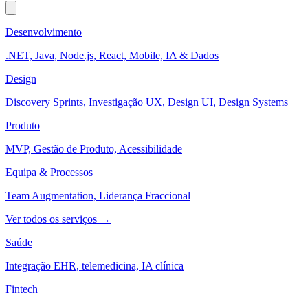
Desenvolvimento
.NET, Java, Node.js, React, Mobile, IA & Dados
Design
Discovery Sprints, Investigação UX, Design UI, Design Systems
Produto
MVP, Gestão de Produto, Acessibilidade
Equipa & Processos
Team Augmentation, Liderança Fraccional
Ver todos os serviços →
Saúde
Integração EHR, telemedicina, IA clínica
Fintech